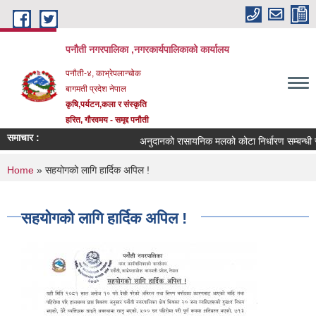
Skip to main content
पनौती नगरपालिका ,नगरकार्यपालिकाको कार्यालय
पनौती-४, काभ्रेपलान्चोक
बागमती प्रदेश नेपाल
कृषि,पर्यटन,कला र संस्कृति
हरित, गौरवमय - समृद्द पनौती
समाचार :
अनुदानको रासायनिक मलको कोटा निर्धारण सम्बन्धी सू
You are here
Home
» सहयोगको लागि हार्दिक अपिल !
सहयोगको लागि हार्दिक अपिल !